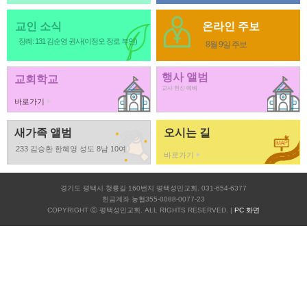
교인 소식
온라인 주보
장례: 131 김순영 권사(이정오 장로 부인)
8월 9일 주보
행사 앨범
교회학교
교사 헌신 예배
바로가기
새가족 앨범
오시는 길
233 김승환 한혜영 성도 8남 10여
바로가기
경기도 평택시 청룡길 160번지 평택성민교회. 031-654-6377
헌금계좌 농협355-0088-0077-23
COPYRIGHT ⓒ 평택성민교회. ALL RIGHTS RESERVED. |
PC 화면