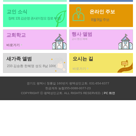
교인 소식
온라인 주보
장례: 131 김순영 권사(이정오 장로 부인)
8월 9일 주보
행사 앨범
교회학교
교사 헌신 예배
바로가기
새가족 앨범
오시는 길
233 김승환 한혜영 성도 8남 10여
바로가기
경기도 평택시 청룡길 160번지 평택성민교회. 031-654-6377
헌금계좌 농협355-0088-0077-23
COPYRIGHT ⓒ 평택성민교회. ALL RIGHTS RESERVED. |
PC 화면