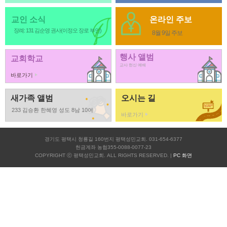
교인 소식
온라인 주보
장례: 131 김순영 권사(이정오 장로 부인)
8월 9일 주보
행사 앨범
교회학교
교사 헌신 예배
바로가기
새가족 앨범
오시는 길
233 김승환 한혜영 성도 8남 10여
바로가기
경기도 평택시 청룡길 160번지 평택성민교회. 031-654-6377
헌금계좌 농협355-0088-0077-23
COPYRIGHT ⓒ 평택성민교회. ALL RIGHTS RESERVED. |
PC 화면