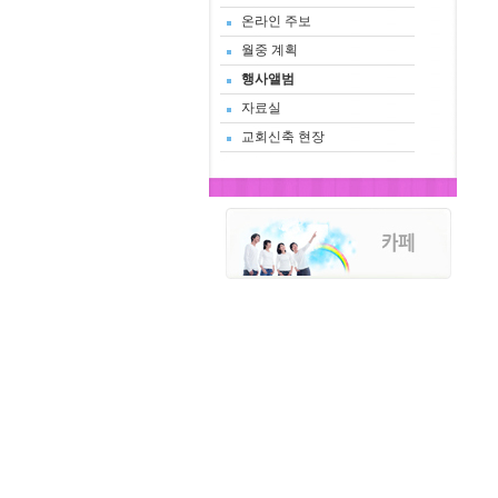
온라인 주보
월중 계획
행사앨범
자료실
교회신축 현장