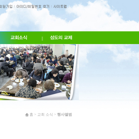
홈
>
교회 소식
>
행사앨범