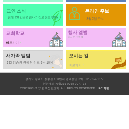
교인 소식
온라인 주보
장례: 131 김순영 권사(이정오 장로 부인)
8월 2일 주보
행사 앨범
교회학교
교사 헌신 예배
바로가기
새가족 앨범
오시는 길
233 김승환 한혜영 성도 8남 10여
바로가기
경기도 평택시 청룡길 160번지 평택성민교회. 031-654-6377
헌금계좌 농협355-0088-0077-23
COPYRIGHT ⓒ 평택성민교회. ALL RIGHTS RESERVED. |
PC 화면