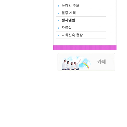
온라인 주보
월중 계획
행사앨범
자료실
교회신축 현장