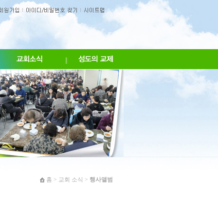
홈
>
교회 소식
>
행사앨범