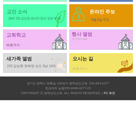
교인 소식
온라인 주보
장례: 131 김순영 권사(이정오 장로 부인)
8월 9일 주보
행사 앨범
교회학교
교사 헌신 예배
바로가기
새가족 앨범
오시는 길
233 김승환 한혜영 성도 8남 10여
바로가기
경기도 평택시 청룡길 160번지 평택성민교회. 031-654-6377
헌금계좌 농협355-0088-0077-23
COPYRIGHT ⓒ 평택성민교회. ALL RIGHTS RESERVED. |
PC 화면