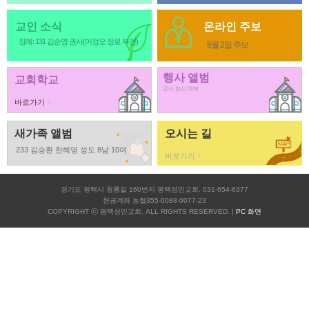
교인 소식
온라인 주보
장례: 131 김순영 권사(이정오 장로 부인)
8월 2일 주보
행사 앨범
교회학교
교사 헌신 예배
바로가기
새가족 앨범
오시는 길
233 김승환 한혜영 성도 8남 10여
바로가기
경기도 평택시 청룡길 160번지 평택성민교회. 031-654-6377
헌금계좌 농협355-0088-0077-23
COPYRIGHT ⓒ 평택성민교회. ALL RIGHTS RESERVED. |
PC 화면