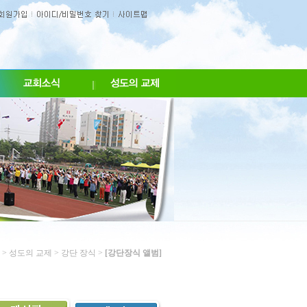
>
성도의 교제
>
강단 장식
>
[강단장식 앨범]