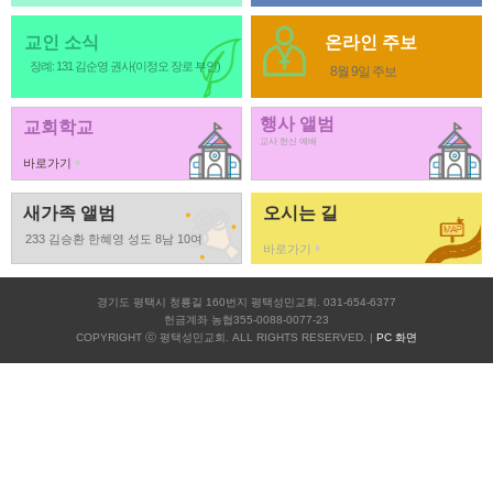
교인 소식
온라인 주보
장례: 131 김순영 권사(이정오 장로 부인)
8월 9일 주보
행사 앨범
교회학교
교사 헌신 예배
바로가기
새가족 앨범
오시는 길
233 김승환 한혜영 성도 8남 10여
바로가기
경기도 평택시 청룡길 160번지 평택성민교회. 031-654-6377
헌금계좌 농협355-0088-0077-23
COPYRIGHT ⓒ 평택성민교회. ALL RIGHTS RESERVED. |
PC 화면